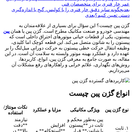
عمر خار فنری برای متخصصان فنی
بعدی
چگونه سایز دقیق خار فنری را با کولیس، گیج یا اندازه‌گیری
دستی تعیین کنیم؟
بعدی
گژن پین چیست؟ این سؤال برای بسیاری از علاقه‌مندان به
مهندسی خودرو و صنعت مکانیک مطرح است. گژن پین یا همان
پین
پیستون، یکی از قطعات حیاتی موتورهای احتراق داخلی است که
پیستون را به شاتون متصل می‌کند. این قطعه کوچک اما کلیدی،
وظیفه انتقال حرکت خطی پیستون به حرکت دورانی میل‌لنگ را بر
عهده دارد و عملکرد بهینه موتور وابسته به سلامت آن است. در این
مقاله، به صورت جامع به معرفی گژن پین، انواع، کاربردها،
روش‌های نگهداری، علائم خرابی و راهکارهای رفع مشکلات آن
می‌پردازیم.
انواع گژن پین چیست
نکات مونتاژ/
نوع گژن پین
ویژگی مکانیکی
مزایا و عملکرد
استفاده
پین به‌طور محکم و
نیازمند
ثابت در **پیستون
افزایش
**دقت
۱. ثابت
یا شاتون** قرار
**استحکام** و
بالا** در