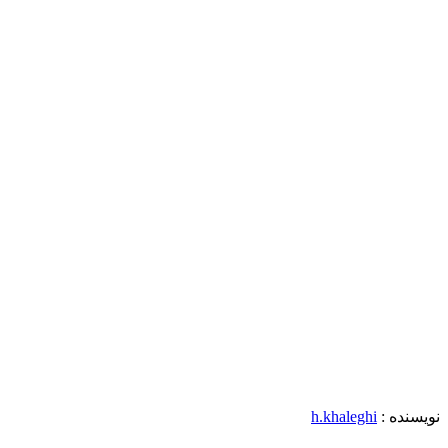
نویسنده :
h.khaleghi