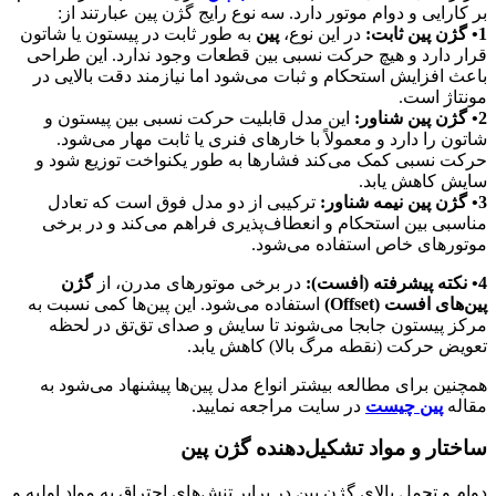
بر کارایی و دوام موتور دارد. سه نوع رایج گژن پین عبارتند از:
1• گژن پین ثابت:
در این نوع،
پین
به طور ثابت در پیستون یا شاتون
قرار دارد و هیچ حرکت نسبی بین قطعات وجود ندارد. این طراحی
باعث افزایش استحکام و ثبات می‌شود اما نیازمند دقت بالایی در
مونتاژ است.
2• گژن پین شناور:
این مدل قابلیت حرکت نسبی بین پیستون و
شاتون را دارد و معمولاً با خارهای فنری یا ثابت مهار می‌شود.
حرکت نسبی کمک می‌کند فشارها به طور یکنواخت توزیع شود و
سایش کاهش یابد.
3• گژن پین نیمه شناور:
ترکیبی از دو مدل فوق است که تعادل
مناسبی بین استحکام و انعطاف‌پذیری فراهم می‌کند و در برخی
موتورهای خاص استفاده می‌شود.
4
•
نکته پیشرفته (افست):
در برخی موتورهای مدرن، از
گژن
پین‌های افست (Offset)
استفاده می‌شود. این پین‌ها کمی نسبت به
مرکز پیستون جابجا می‌شوند تا سایش و صدای تق‌تق در لحظه
تعویض حرکت (نقطه مرگ بالا) کاهش یابد.
همچنین برای مطالعه بیشتر انواع مدل پین‌ها پیشنهاد می‌شود به
مقاله
پین چیست
در سایت مراجعه نمایید.
ساختار و مواد تشکیل‌دهنده گژن پین
دوام و تحمل بالای گژن پین در برابر تنش‌های احتراق به مواد اولیه و