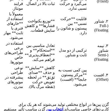
(Fixed)
می‌گیرد و حرکت
ثبات بالا در اتصال.
فرایند
نسبی ندارد.
مونتاژ.
معمولاً با
قابلیت **حرکت
استفاده از
**توزیع یکنواخت
۲. شناور
نسبی** بین
**خارهای
(Full-
فشارها** و کاهش
پیستون و شاتون را
فنری یا
Floating)
سایش قطعات.
دارد.
ثابت** مهار
می‌شود.
استفاده در
تعادل مناسبی بین
۳. نیمه
برخی
ترکیبی از دو مدل
**استحکام** و
شناور
طراحی‌های
(Semi-
ثابت و شناور.
**انعطاف‌پذیری**
خاص
Floating)
فراهم می‌کند.
موتورها.
کاهش **سایش**
نوعی
پین کمی نسبت به
و حذف **صدای
طراحی
**مرکز پیستون
۴. افست
تق‌تق** در لحظه
پیشرفته در
(Offset)
جابجا** (افست)
تعویض حرکت
موتورهای
می‌شود.
(نقطه مرگ بالا).
مدرن.
گژن پین‌ها در انواع مختلفی تولید می‌شوند که هر یک برای
کاربردهای خاصی مناسب‌اند.
انتخاب پین
گژن مناسب
تأثیر مستقیم