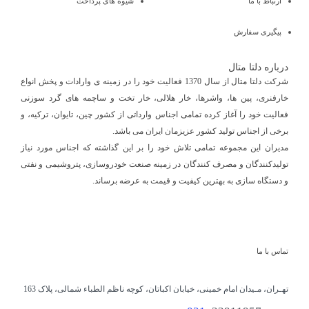
ارتباط با ما
شیوه های پرداخت
پیگیری سفارش
درباره دلتا متال
شرکت دلتا متال از سال 1370 فعالیت خود را در زمینه ی وارادات و پخش انواع
خارفنری، پین ها، واشرها، خار هلالی، خار تخت و ساچمه های گرد سوزنی
فعالیت خود را آغاز کرده تمامی اجناس وارداتی از کشور چین، تایوان، ترکیه، و
برخی از اجناس تولید کشور عزیزمان ایران می باشد.
مدیران این مجموعه تمامی تلاش خود را بر این گذاشته که اجناس مورد نیاز
تولیدکنندگان و مصرف کنندگان در زمینه صنعت خودروسازی، پتروشیمی و نفتی
و دستگاه سازی به بهترین کیفیت و قیمت به عرضه برساند.
تماس با ما
تهـران، مـیدان امام خمینی، خیابان اکباتان، کوچه ناظم الطباء شمالی، پلاک 163