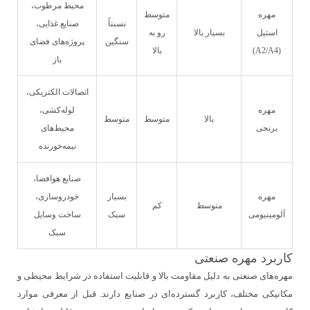
محیط مرطوب،
مهره
متوسط
نسبتاً
صنایع غذایی،
استیل
بسیار بالا
رو به
سنگین
پروژه‌های فضای
(A2/A4)
بالا
باز
اتصالات الکتریکی،
مهره
لوله‌کشی،
بالا
متوسط
متوسط
برنجی
محیط‌های
نیمه‌خورنده
صنایع هوافضا،
مهره
بسیار
خودروسازی،
متوسط
کم
آلومینیومی
سبک
ساخت وسایل
سبک
کاربرد مهره صنعتی
مهره‌های صنعتی به دلیل مقاومت بالا و قابلیت استفاده در شرایط محیطی و
مکانیکی مختلف، کاربرد گسترده‌ای در صنایع دارند. قبل از معرفی موارد