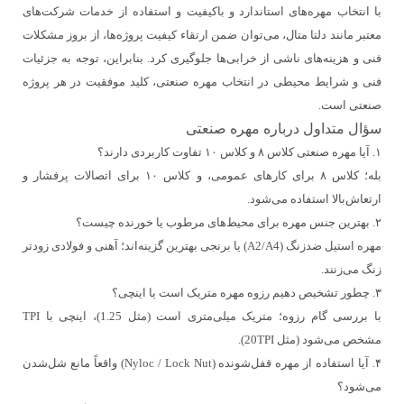
با انتخاب مهره‌های استاندارد و باکیفیت و استفاده از خدمات شرکت‌های
معتبر مانند دلتا متال، می‌توان ضمن ارتقاء کیفیت پروژه‌ها، از بروز مشکلات
فنی و هزینه‌های ناشی از خرابی‌ها جلوگیری کرد. بنابراین، توجه به جزئیات
فنی و شرایط محیطی در انتخاب مهره صنعتی، کلید موفقیت در هر پروژه
صنعتی است.
سؤال متداول درباره مهره صنعتی
۱. آیا مهره صنعتی کلاس ۸ و کلاس ۱۰ تفاوت کاربردی دارند؟
بله؛ کلاس ۸ برای کارهای عمومی، و کلاس ۱۰ برای اتصالات پرفشار و
ارتعاش‌بالا استفاده می‌شود.
۲. بهترین جنس مهره برای محیط‌های مرطوب یا خورنده چیست؟
مهره استیل ضدزنگ (A2/A4) یا برنجی بهترین گزینه‌اند؛ آهنی و فولادی زودتر
زنگ می‌زنند.
۳. چطور تشخیص دهیم رزوه مهره متریک است یا اینچی؟
با بررسی گام رزوه؛ متریک میلی‌متری است (مثل 1.25)، اینچی با TPI
مشخص می‌شود (مثل 20TPI).
۴. آیا استفاده از مهره قفل‌شونده (Nyloc / Lock Nut) واقعاً مانع شل‌شدن
می‌شود؟