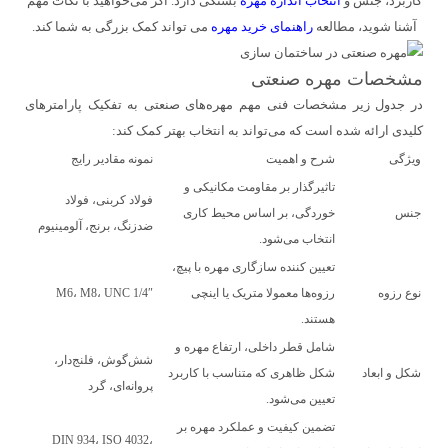
کاربرد، جنس و
انتخاب اندازه مهره
بستگی دارد. اگر می‌خواهید با نکات مهم
آشنا شوید، مطالعه
راهنمای خرید مهره
می‌ تواند کمک بزرگی به شما کند.
مشخصات مهره صنعتی
در جدول زیر مشخصات فنی مهم مهره‌های صنعتی به تفکیک پارامترهای
کلیدی ارائه شده است که می‌تواند به انتخاب بهتر کمک کند:
ویژگی
شرح و اهمیت
نمونه مقادیر رایج
تاثیرگذار بر مقاومت مکانیکی و
فولاد کربنی، فولاد
جنس
خوردگی، بر اساس محیط کاری
ضدزنگ، برنج، آلومینیوم
انتخاب می‌شود.
تعیین کننده سازگاری مهره با پیچ،
نوع رزوه
رزوه‌ها معمولا متریک یا اینچی
M6، M8، UNC 1/4″
هستند.
شامل قطر داخلی، ارتفاع مهره و
شش‌گوش، فلنج‌دار،
شکل و ابعاد
شکل ظاهری که متناسب با کاربرد
پروانه‌ای، گرد
تعیین می‌شود.
تضمین کیفیت و عملکرد مهره بر
DIN 934، ISO 4032،