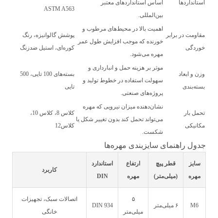
استانداردها
اساس استانداردهای معتبر
ASTM A563
بین‌المللی.
اهمیت بالا در محیط‌های مرطوب و
مقاومت در برابر
پوشش گالوانیزه، رنگ
خورنده که موجب افزایش طول عمر
خوردگی
کوره‌ای، استیل ضدزنگ
مهره می‌شود.
موثر بر هزینه حمل و انبارداری و
وزن و ابعاد
بسته‌های 100 تایی، 500
سهولت استفاده در خطوط تولید و
بسته‌بندی
تایی
پروژه‌های صنعتی.
نشان‌دهنده میزان نیرویی که مهره
تحمل بار
کلاس 8، کلاس 10،
می‌تواند تحمل کند بدون تغییر شکل یا
مکانیکی
کلاس12
شکست.
جدول راهنمای سایزبندی مهره‌ها
سایز
قطر پیچ
ارتفاع
استاندارد
کاربرد
مهره
(میلی‌متر)
مهره
DIN
۵
اتصالات سبک، تجهیزات
M6
۶ میلی‌متر
DIN 934
میلی‌متر
خانگی