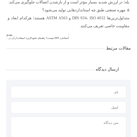
بله؛ در لرزش شدید بسیار مؤثر است و از بازشدن اتصالات جلوگیری می‌کند.
۵. مهره صنعتی طبق چه استانداردهایی تولید می‌شود؟
متداول‌ترین‌ها DIN 934، ISO 4032 و ASTM A563 هستند؛ هرکدام ابعاد و
مقاومت خاصی تعریف می‌کنند.
بعدی
استاندارد DIN چیست؟ راهنمای جامع کاربرد استفاده از آن در خارفنری
مقالات مرتبط
ارسال دیدگاه