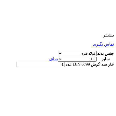
بیشـتر
تماس بگیرید
جنس بدنه
سایز
صاف
خار سه گوش DIN 6799 عدد