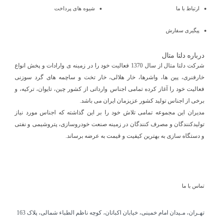
ارتباط با ما
شیوه های پرداخت
پیگیری سفارش
درباره دلتا متال
شرکت دلتا متال از سال 1370 فعالیت خود را در زمینه ی وارادات و پخش انواع
خارفنری، پین ها، واشرها، خار هلالی، خار تخت و ساچمه های گرد سوزنی
فعالیت خود را آغاز کرده تمامی اجناس وارداتی از کشور چین، تایوان، ترکیه، و
برخی از اجناس تولید کشور عزیزمان ایران می باشد.
مدیران این مجموعه تمامی تلاش خود را بر این گذاشته که اجناس مورد نیاز
تولیدکنندگان و مصرف کنندگان در زمینه صنعت خودروسازی، پتروشیمی و نفتی
و دستگاه سازی به بهترین کیفیت و قیمت به عرضه برساند.
تماس با ما
تهـران، مـیدان امام خمینی، خیابان اکباتان، کوچه ناظم الطباء شمالی، پلاک 163